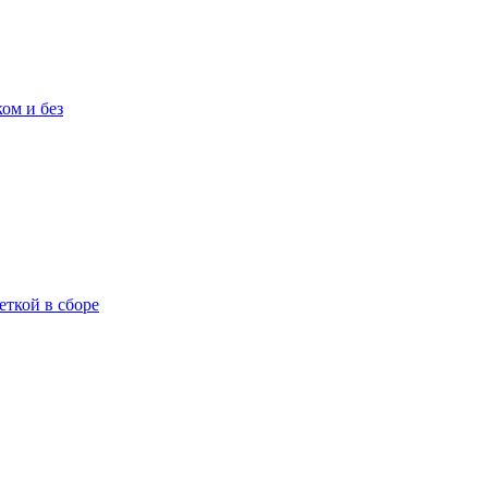
ом и без
еткой в сборе