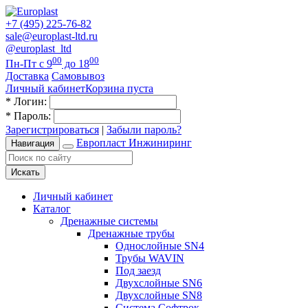
+7 (495) 225-76-82
sale@europlast-ltd.ru
@europlast_ltd
00
00
Пн-Пт с 9
до 18
Доставка
Самовывоз
Личный кабинет
Корзина пуста
*
Логин:
*
Пароль:
Зарегистрироваться
|
Забыли пароль?
Европласт Инжиниринг
Навигация
Искать
Личный кабинет
Каталог
Дренажные системы
Дренажные трубы
Однослойные SN4
Трубы WAVIN
Под заезд
Двухслойные SN6
Двухслойные SN8
Система Софтрок