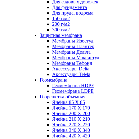
Для садовых дорожек
Для фундамента
Для пруда, водоема
150 г/м2
200 г/м2
300 г/м2
Защитная мембрана
Мембраны Изостуд
Мембраны Плантер
Мембраны Дельта
Мембраны Максистуд
Мембраны Тефонд
Аксессуары Delta
Аксессуары TeMa
Геомембрана
Геомембрана HDPE
Геомембрана LDPE
Георешетка объемная
Ячейка 85 Х 85
Ячейка 170 Х 170
Ячейка 200 Х 200
Ячейка 210 Х 210
Ячейка 220 Х 220
Ячейка 340 Х 340
Ячейка 420 Х 420