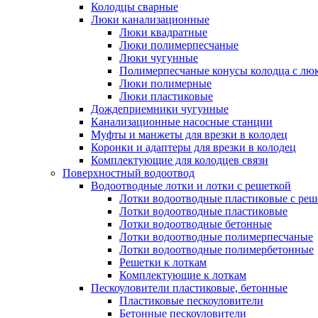
Колодцы сварные
Люки канализационные
Люки квадратные
Люки полимерпесчаные
Люки чугунные
Полимерпесчаные конусы колодца с люк
Люки полимерные
Люки пластиковые
Дождеприемники чугунные
Канализационные насосные станции
Муфты и манжеты для врезки в колодец
Коронки и адаптеры для врезки в колодец
Комплектующие для колодцев связи
Поверхностный водоотвод
Водоотводные лотки и лотки с решеткой
Лотки водоотводные пластиковые с реш
Лотки водоотводные пластиковые
Лотки водоотводные бетонные
Лотки водоотводные полимерпесчаные
Лотки водоотводные полимербетонные
Решетки к лоткам
Комплектующие к лоткам
Пескоуловители пластиковые, бетонные
Пластиковые пескоуловители
Бетонные пескоуловители