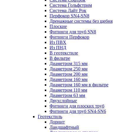
Система Гольфстрим
Система Лайт Рок
Перфокор SN4-SN8
Дренажные системы без щебня
Плоские
Фитинги для труб SN8
Фитинги Перфокор
Из ПВХ
Из ПНД
В геотекстиле
В фильтре
Диаметром 315 мм
Диаметром 250 мм
Диаметром 200 мм
Диаметром 160 мм
Диаметром 160 мм в фильтре
Диаметром 110 мм
Диаметром 63 мм
Двухслойные
Фитинги для плоских труб
Фитинги для труб SN4-SN6
Геотекстиль
Дорнит
Ландшафтный