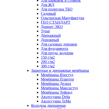
Для парковок и стоянок
Для ЖД
Для полигона ТБО
Садовый
Ольгинская Мануфактура
ГЕО СТАНДАРТ
Дорнит ЭКО
Typar
Дренажный
Дорожный
Для садовых дорожек
Для фундамента
Для пруда, водоема
150 г/м2
200 г/м2
300 г/м2
Защитные и дренажные мембраны
Мембраны Изостуд
Мембраны Плантер
Мембраны Дельта
Мембраны Максистуд
Мембраны Тефонд
Аксессуары Delta
Аксессуары TeMa
Колодцы дренажные