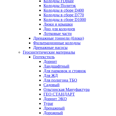
Колодцы FDplast
Колодцы Политэк
Колодцы в сборе D400
Колодцы в сборе D770
Колодцы в сборе D1000
Люки и крышки
Дно для колодцев
Лотковые части
Дренажные тоннели (блоки)
Фильтрационные колодцы
Дренажные насосы
Геосинтетические материалы
Геотекстиль
Дорнит
Ландшафтный
Для парковок и стоянок
Для ЖД
Для полигона ТБО
Садовый
Ольгинская Мануфактура
ГЕО СТАНДАРТ
Дорнит ЭКО
Typar
Дренажный
Дорожный