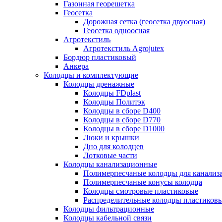
Газонная георешетка
Геосетка
Дорожная сетка (геосетка двуосная)
Геосетка одноосная
Агротекстиль
Агротекстиль Agrojutex
Бордюр пластиковый
Анкера
Колодцы и комплектующие
Колодцы дренажные
Колодцы FDplast
Колодцы Политэк
Колодцы в сборе D400
Колодцы в сборе D770
Колодцы в сборе D1000
Люки и крышки
Дно для колодцев
Лотковые части
Колодцы канализационные
Полимерпесчаные колодцы для канализ
Полимерпесчаные конусы колодца
Колодцы смотровые пластиковые
Распределительные колодцы пластиков
Колодцы фильтрационные
Колодцы кабельной связи